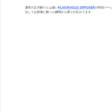
通常の正月飾りとは違い
PLANTAHOLIC DIFFUSER
の特別バー
出してお部屋に飾った瞬間から香りが広がります。