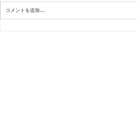
コメントを追加…
THE NORTH
EXTRA PREVIEW #20 出展
HANSEN P
情報
© 201