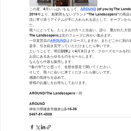
この度、4月いっぱいをもって、
AROUND
 (of you by The 
2016年より、創業間もないブランド“The Landscaper
活に寄り添うアイテムが手に入れられる店として、オープンから
た。
我々にとっても、たくさんの方々と出会い、語り、繋がれた大切
The Landscapersは次のフェーズに向かい進みます。
一旦直営店の
AROUND
はクローズしますが、またどこかに別の
是非、引き続き見守っていただけましたら幸いです。
ということで、明日2/29より4月末日まで、クローズセールを行
お店にあるあらゆるものをセールします。
なんなら什器も販売します。
“蚤の市”だと思って、全部全部見て聞いてください。
そして、我々に会いに来てくださったら嬉しいです。
感謝の気持ちを込めて。
皆様のお越しをお待ちしております。
AROUND/ The Landscapers一同
AROUND
神奈川県鎌倉市鎌倉山2-16-36
0467-81-4508